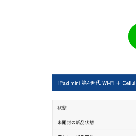
iPad mini 第4世代 Wi-Fi + C
状態
未開封の新品状態