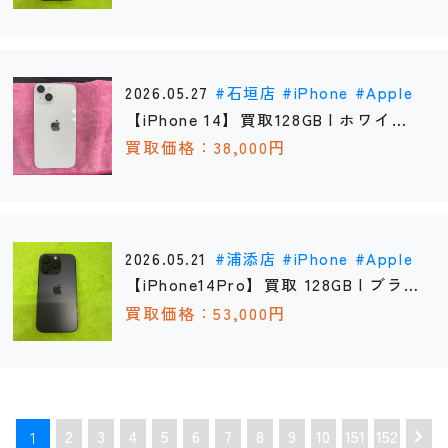
2026.05.27
石垣店
iPhone
Apple
【iPhone 14】買取128GB | ホワイト
《石垣店》
買取価格：38,000円
2026.05.21
浦添店
iPhone
Apple
【iPhone14Pro】買取 128GB | ブラ
ック 《浦添店》
買取価格：53,000円
2
3
4
5
6
7
8
9
10
151
152
1