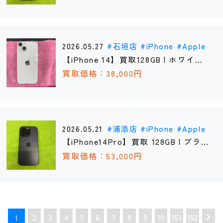
2026.05.27
石垣店
iPhone
Apple
【iPhone 14】買取128GB | ホワイト
《石垣店》
買取価格：38,000円
2026.05.21
浦添店
iPhone
Apple
【iPhone14Pro】買取 128GB | ブラ
ック 《浦添店》
買取価格：53,000円
2
3
4
5
6
7
8
9
10
151
152
1