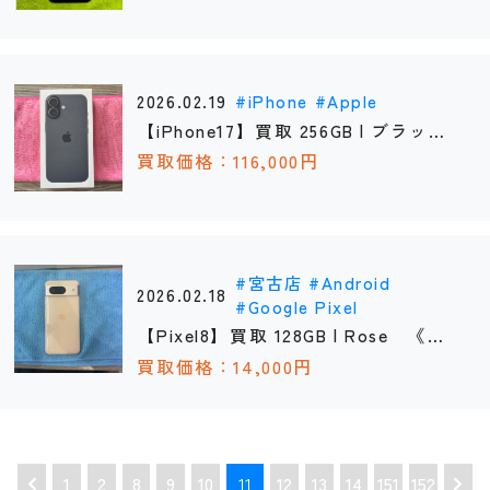
2026.02.19
iPhone
Apple
【iPhone17】買取 256GB | ブラッ
ク 《那覇店》
買取価格：116,000円
宮古店
Android
2026.02.18
Google Pixel
【Pixel8】買取 128GB | Rose 《宮
古店》
買取価格：14,000円
1
2
8
9
10
12
13
14
151
152
11